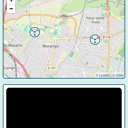
−
© Leaflet
|
©
OSM