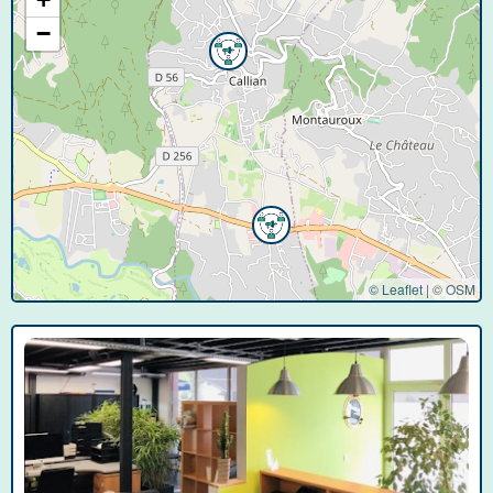
−
© Leaflet
|
©
OSM