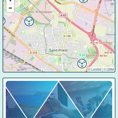
−
© Leaflet
|
©
OSM