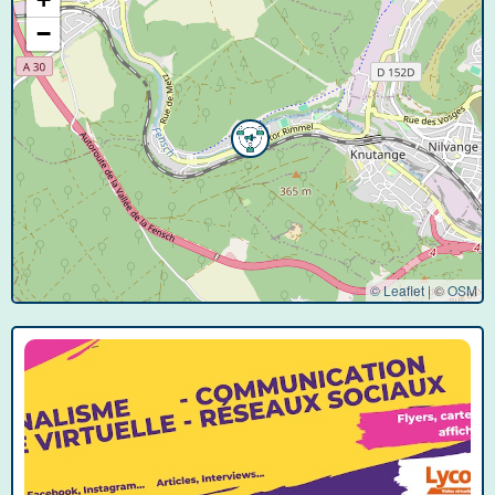
−
© Leaflet
|
©
OSM