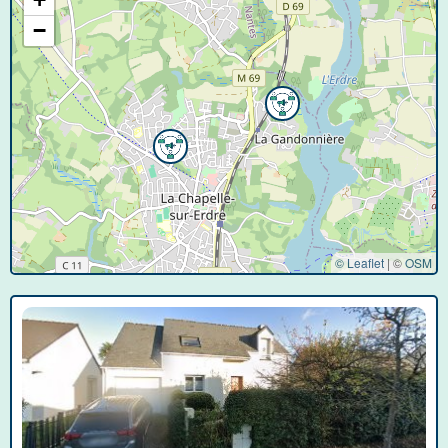
−
© Leaflet
|
©
OSM