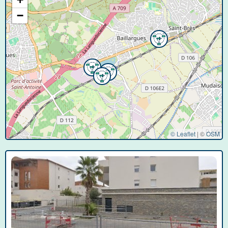
−
© Leaflet
|
©
OSM