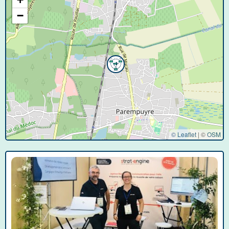
−
© Leaflet
|
©
OSM