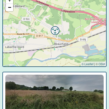
−
© Leaflet
|
©
OSM