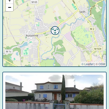
−
© Leaflet
|
©
OSM