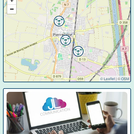
−
© Leaflet
|
©
OSM