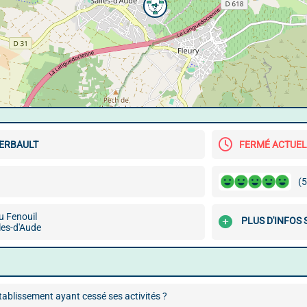
GERBAULT
FERMÉ ACTUE
(5
u Fenouil
PLUS D'INFOS
les-d'Aude
ablissement ayant cessé ses activités ?