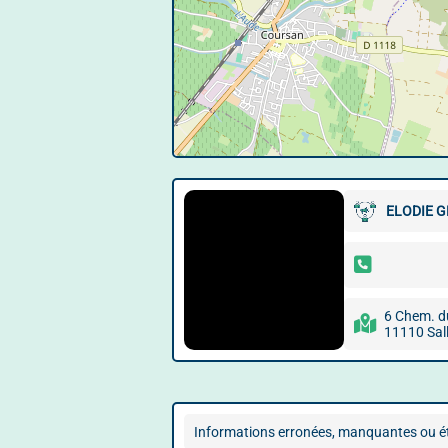
ELODIE 
6 Chem. d
11110 Sal
Informations erronées, manquantes ou ét