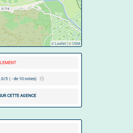
© Leaflet
|
©
OSM
LLEMENT
.0/5
|
- de 10 notes)
 SUR CETTE AGENCE